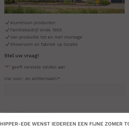
Aluminium producten
Familiebedrijf sinds 1959
Van productie tot en met montage
Showroom en fabriek op locatie
Stel uw vraag!
"
*
" geeft vereiste velden aan
Uw voor- en achternaam:
*
Uw telefoonnummer:
HIPPER-EDE WENST IEDEREEN EEN FIJNE ZOMER T