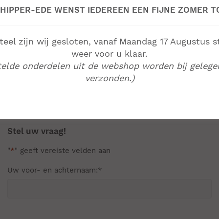
HIPPER-EDE WENST IEDEREEN EEN FIJNE ZOMER T
el zijn wij gesloten, vanaf Maandag 17 Augustus s
weer voor u klaar.
telde onderdelen uit de webshop worden bij gelege
Aluminium producten
verzonden.)
Familiebedrijf sinds 1959
Van productie tot en met montage
Showroom en fabriek op locatie
Stel uw vraag!
"
*
" geeft vereiste velden aan
Uw voor- en achternaam:
*