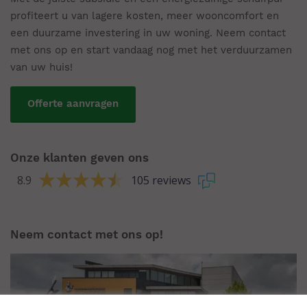
profiteert u van lagere kosten, meer wooncomfort en
een duurzame investering in uw woning. Neem contact
met ons op en start vandaag nog met het verduurzamen
van uw huis!
Offerte aanvragen
Onze klanten geven ons
8.9
105 reviews
Neem contact met ons op!