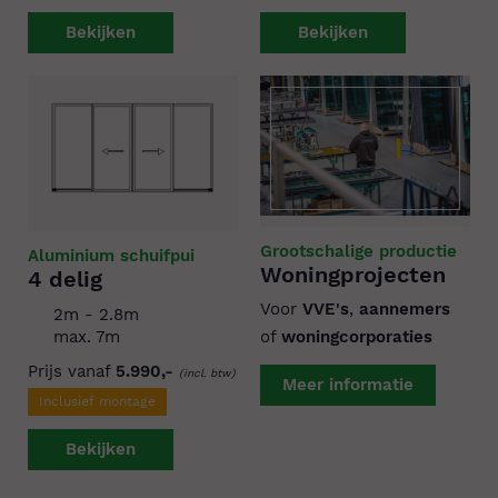
Bekijken
Bekijken
Grootschalige productie
Aluminium schuifpui
Woningprojecten
4 delig
Voor
VVE's
,
aannemers
2m - 2.8m
max. 7m
of
woningcorporaties
Prijs vanaf
5.990,-
(incl. btw)
Meer informatie
Inclusief montage
Bekijken