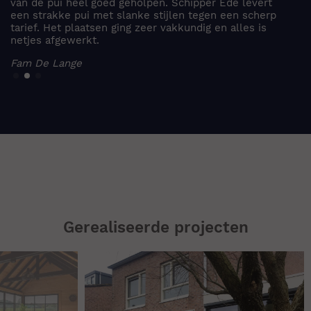
t
offertemoment, schouw en montage alleen maar z
rp
goede en betrokken medewerkers gezien.
P. de Lucht
Gerealiseerde projecten