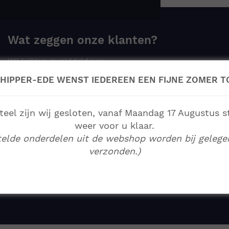
Wat zeggen onze klanten?
Wij krijgen gemiddeld een
8.9
105 reviews
HIPPER-EDE WENST IEDEREEN EEN FIJNE ZOMER T
el zijn wij gesloten, vanaf Maandag 17 Augustus s
Prima en zeer enthousiast bedrijf. Vanaf
weer voor u klaar.
offertemoment, schouw en montage alleen maar zeer
goede en betrokken medewerkers gezien.
telde onderdelen uit de webshop worden bij gelege
verzonden.)
P. de Lucht