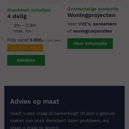
Grootschalige productie
Aluminium schuifpui
Woningprojecten
4 delig
Voor
VVE's
,
aannemers
2m - 2.8m
max. 7m
of
woningcorporaties
Prijs vanaf
5.990,-
(incl. btw)
Meer informatie
Inclusief montage
Bekijken
Advies op maat
Heeft u een vraag of opmerking? Of wilt u gebruik
maken van onze diensten? Geen probleem, wij
staan u graag te woord.