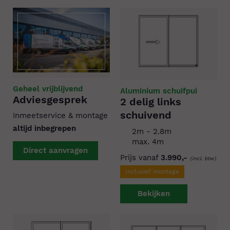
Geheel vrijblijvend
Aluminium schuifpui
Adviesgesprek
2 delig links
schuivend
Inmeetservice & montage
altijd inbegrepen
2m - 2.8m
max. 4m
Direct aanvragen
Prijs vanaf
3.990,-
(incl. btw)
Inclusief montage
Bekijken