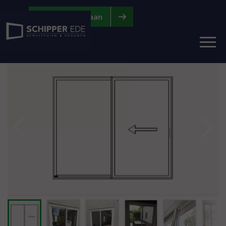
|
|
Vraag offerte aan