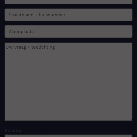
e-
mailadres:
*
Straatnaam
+
huisnummer:
Woonplaats:
Uw
vraag
/
toelichting:
Bestand