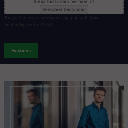
Sleep bestanden hierheen of
Selecteer bestanden
Toegestane bestandstypen: jpg, png, pdf, Max.
bestandsgrootte: 18 MB.