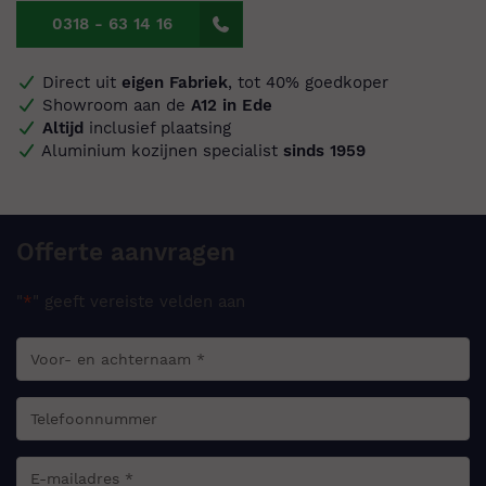
0318 - 63 14 16
Direct uit
eigen Fabriek
, tot 40% goedkoper
Showroom aan de
A12 in Ede
Altijd
inclusief plaatsing
Aluminium kozijnen specialist
sinds 1959
Offerte aanvragen
"
*
" geeft vereiste velden aan
Uw
voor-
en
Uw
achternaam:
*
telefoonnummer:
Uw