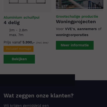
Grootschalige productie
Aluminium schuifpui
Woningprojecten
4 delig
Voor
VVE's
,
aannemers
of
2m - 2.8m
woningcorporaties
max. 7m
Prijs vanaf
5.990,-
(incl. btw)
Meer informatie
Inclusief montage
Bekijken
Wat zeggen onze klanten?
Wij krijgen gemiddeld een