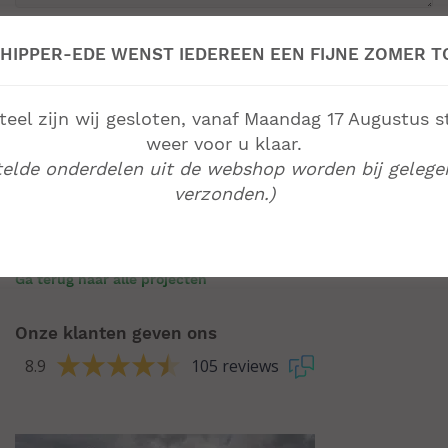
HIPPER-EDE WENST IEDEREEN EEN FIJNE ZOMER T
Bestand
el zijn wij gesloten, vanaf Maandag 17 Augustus s
Max. bestandsgrootte: 8 MB.
weer voor u klaar.
telde onderdelen uit de webshop worden bij gelege
verzonden.)
Ga terug naar alle projecten
Onze klanten geven ons
8.9
105 reviews